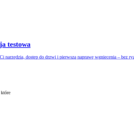
ja testowa
 Ci narzędzia, dostęp do drzwi i pierwszą naprawę wgniecenia – bez ry
 które